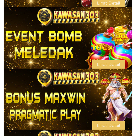
Lihat Detail
Lihat Detail
Lihat Detail